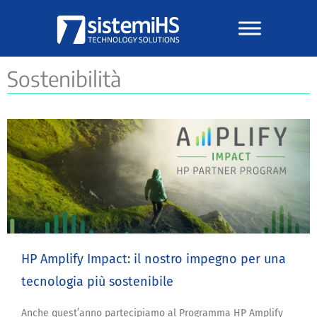
Vai
al
contenuto
Sostenibilità
HP Amplify Impact: il nostro impegno per una
tecnologia più sostenibile
Anche quest’anno partecipiamo al Programma HP Amplify