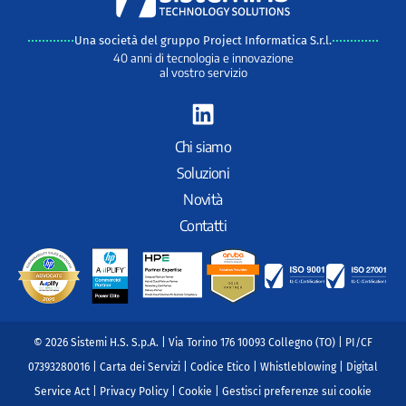
Una società del gruppo Project Informatica S.r.l.
40 anni di tecnologia e innovazione
al vostro servizio
L
i
n
Chi siamo
k
Soluzioni
e
Novità
d
Contatti
i
n
© 2026 Sistemi H.S. S.p.A. | Via Torino 176 10093 Collegno (TO) | PI/CF
07393280016 |
Carta dei Servizi
|
Codice Etico
|
Whistleblowing
|
Digital
Service Act
|
Privacy Policy
|
Cookie
|
Gestisci preferenze sui cookie