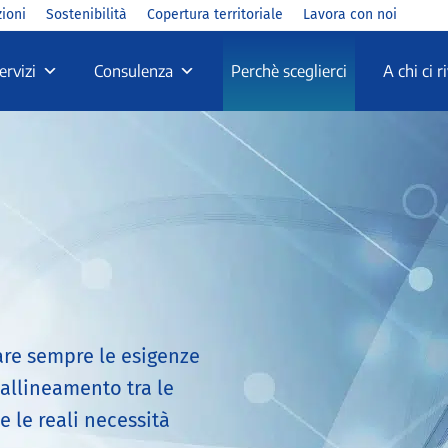
zioni
Sostenibilità
Copertura territoriale
Lavora con noi
ervizi
Consulenza
Perchè sceglierci
A chi ci 
fare sempre le esigenze
 allineamento tra le
 le reali necessità