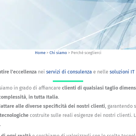
Home
>
Chi siamo
>
Perché sceglierci
tire l’eccellenza
nei
servizi di consulenza
e nelle
soluzioni IT
 siamo in grado di affiancare
clienti di qualsiasi taglio dimens
i complessità
,
in tutta Italia
.
attare alle diverse specificità dei nostri clienti
, garantendo 
 tecnologiche
costruite sulle reali esigenze dei nostri client
.
 di ogni realtà
e cerchiamo di valorizzarli con le scelte tecno