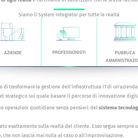
Siamo il System Integrator per tutte le realtà
PROFESSIONISTI
AZIENDE
PUBBLICA
AMMINISTRAZI
 di trasformare la gestione dell’infrastruttura IT di un’aziend
t strategico sul quale basare il percorso di innovazione digit
rie operazioni quotidiane senza pensieri: del
sistema tecnologi
lato esattamente sulla realtà del cliente. Esso segue sempre u
e, che non lascia mai nulla al caso o all’improvvisazione.