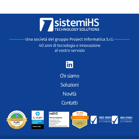
Una società del gruppo Project Informatica S.r.l.
40 anni di tecnologia e innovazione
al vostro servizio
L
i
n
Chi siamo
k
Soluzioni
e
Novità
d
Contatti
i
n