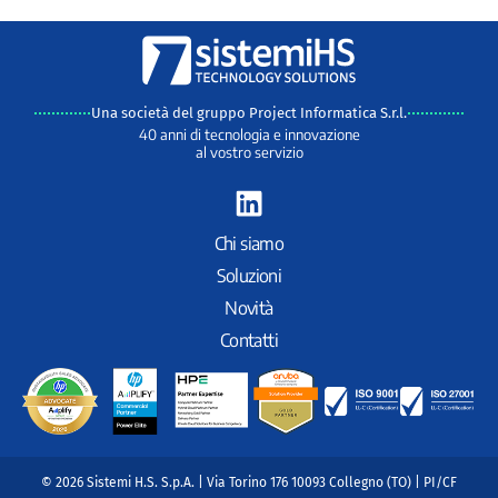
Una società del gruppo Project Informatica S.r.l.
40 anni di tecnologia e innovazione
al vostro servizio
L
i
n
Chi siamo
k
Soluzioni
e
Novità
d
Contatti
i
n
© 2026 Sistemi H.S. S.p.A. | Via Torino 176 10093 Collegno (TO) | PI/CF