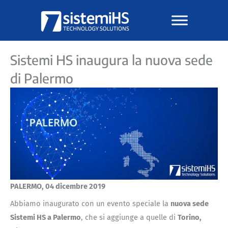
Vai
al
contenuto
Sistemi HS inaugura la nuova sede
di Palermo
PALERMO, 04 dicembre 2019
Abbiamo inaugurato con un evento speciale la
nuova sede
Sistemi HS a Palermo
, che si aggiunge a quelle di
Torino,