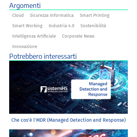
Argomenti
Cloud
Sicurezza Informatica
Smart Printing
Smart Working
Industria 4.0
Sostenibilità
Intelligenza Artificiale
Corporate News
Innovazione
Potrebbero interessarti
Che cos’è l’MDR (Managed Detection and Response)