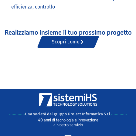
efficienza, controllo
Realizziamo insieme il tuo prossimo progetto
Scopri come
Una società del gruppo Project Informatica S.r.l.
40 anni di tecnologia e innovazione
al vostro servizio
L