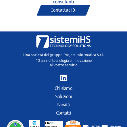
consulenti
Contattaci
Una società del gruppo Project Informatica S.r.l.
40 anni di tecnologia e innovazione
al vostro servizio
L
i
n
Chi siamo
k
Soluzioni
e
Novità
d
Contatti
i
n