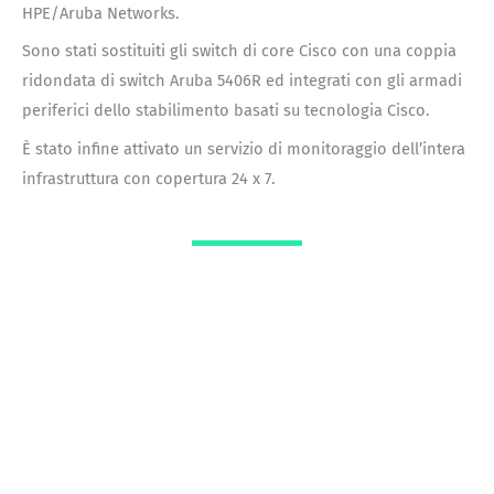
HPE/Aruba Networks.
Sono stati sostituiti gli switch di core Cisco con una coppia
ridondata di switch Aruba 5406R ed integrati con gli armadi
periferici dello stabilimento basati su tecnologia Cisco.
È stato infine attivato un servizio di monitoraggio dell’intera
infrastruttura con copertura 24 x 7.
LA SOLUZIONE
La nostra soluzione di System integration
La soluzione proposta si articola sui seguenti elementi: