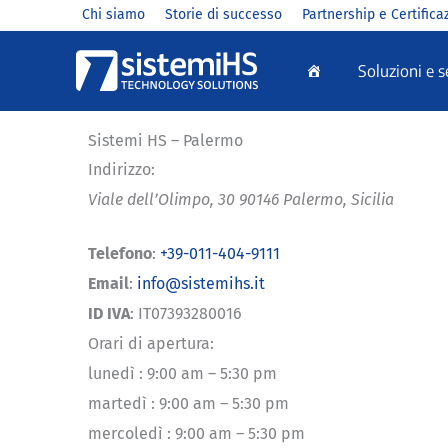
Vai
Chi siamo
Storie di successo
Partnership e Certifica
al
Soluzioni e s
contenuto
Sistemi HS – Palermo
Indirizzo:
Viale dell’Olimpo, 30
90146
Palermo
,
Sicilia
Telefono
:
+39-011-404-9111
Email
:
info@sistemihs.it
ID IVA
: IT07393280016
Orari di apertura:
lunedì
:
9:00 am – 5:30 pm
martedì
:
9:00 am – 5:30 pm
mercoledì
:
9:00 am – 5:30 pm