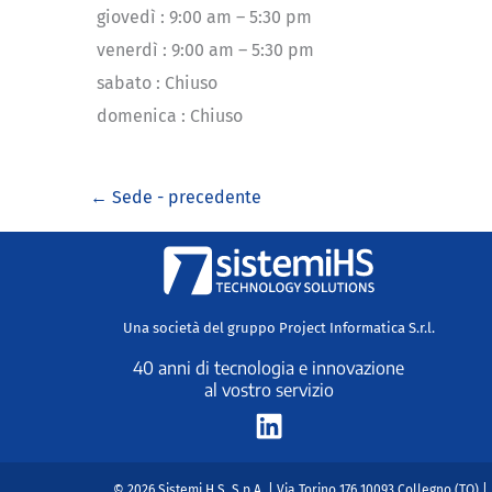
giovedì
:
9:00 am – 5:30 pm
venerdì
:
9:00 am – 5:30 pm
sabato
:
Chiuso
domenica
:
Chiuso
←
Sede - precedente
Una società del gruppo Project Informatica S.r.l.
40 anni di tecnologia e innovazione
al vostro servizio
L
i
n
© 2026 Sistemi H.S. S.p.A. | Via Torino 176 10093 Collegno (TO) 