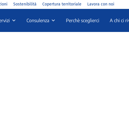
zioni
Sostenibilità
Copertura territoriale
Lavora con noi
ervizi
Consulenza
Perchè sceglierci
A chi ci 