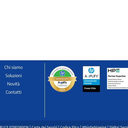
Chi siamo
Soluzioni
Novità
Contatti
| PI/CF 07393280016 |
Carta dei Servizi
|
Codice Etico
|
Whistleblowing
|
Digital Serv