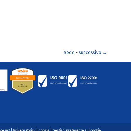
Sede - successivo
→
ice Act
|
Privacy Policy
|
Cookie
|
Gestisci preferenze sui cookie