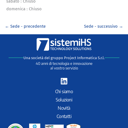
sabato
:
Chiuso
domenica
:
Chiuso
←
Sede - precedente
Sede - successivo
→
Una società del gruppo Project Informatica S.r.l.
40 anni di tecnologia e innovazione
al vostro servizio
L
i
n
Chi siamo
k
Soluzioni
e
Novità
d
Contatti
i
n