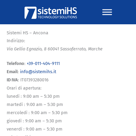
Vai
al
contenuto
Sistemi HS – Ancona
Indirizzo:
Via Gellio Egnazio, 8
60041
Sassoferrato
,
Marche
Telefono
:
+39-011-404-9111
Email
:
info@sistemihs.it
ID IVA
: IT07393280016
Orari di apertura:
lunedì
:
9:00 am – 5:30 pm
martedì
:
9:00 am – 5:30 pm
mercoledì
:
9:00 am – 5:30 pm
giovedì
:
9:00 am – 5:30 pm
venerdì
:
9:00 am – 5:30 pm